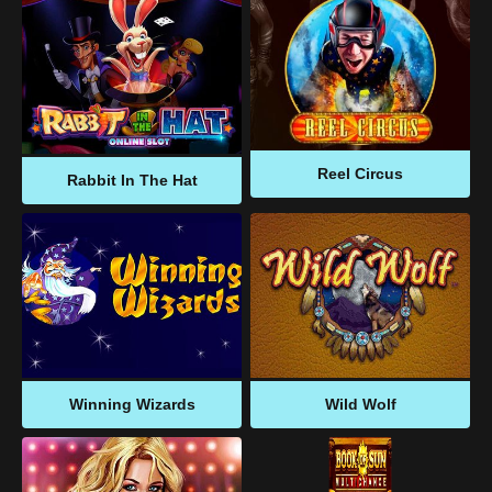
Reel Circus
Rabbit In The Hat
Winning Wizards
Wild Wolf