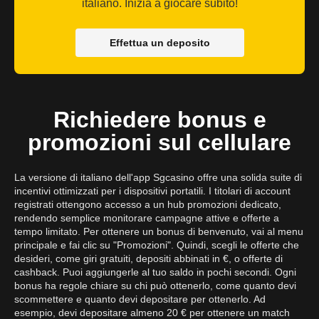
italiano. Inizia a giocare subito!
Effettua un deposito
Richiedere bonus e
promozioni sul cellulare
La versione di italiano dell'app Sgcasino offre una solida suite di
incentivi ottimizzati per i dispositivi portatili. I titolari di account
registrati ottengono accesso a un hub promozioni dedicato,
rendendo semplice monitorare campagne attive e offerte a
tempo limitato. Per ottenere un bonus di benvenuto, vai al menu
principale e fai clic su "Promozioni". Quindi, scegli le offerte che
desideri, come giri gratuiti, depositi abbinati in €, o offerte di
cashback. Puoi aggiungerle al tuo saldo in pochi secondi. Ogni
bonus ha regole chiare su chi può ottenerlo, come quanto devi
scommettere e quanto devi depositare per ottenerlo. Ad
esempio, devi depositare almeno 20 € per ottenere un match