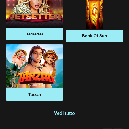
Jetsetter
Olympus
Tarzan
Vedi tutto