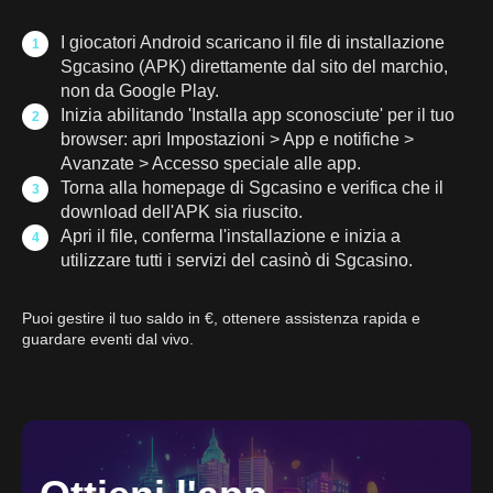
I giocatori Android scaricano il file di installazione
Sgcasino (APK) direttamente dal sito del marchio,
non da Google Play.
Inizia abilitando 'Installa app sconosciute' per il tuo
browser: apri Impostazioni > App e notifiche >
Avanzate > Accesso speciale alle app.
Torna alla homepage di Sgcasino e verifica che il
download dell'APK sia riuscito.
Apri il file, conferma l'installazione e inizia a
utilizzare tutti i servizi del casinò di Sgcasino.
Puoi gestire il tuo saldo in €, ottenere assistenza rapida e
guardare eventi dal vivo.