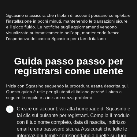
Sgcasino si assicura che i titolari di account possano completare
l'installazione in pochi minuti, mantenendo le transazioni sicure
e il gioco fluido. Le notifiche sugli aggiornamenti vengono
visualizzate automaticamente nell'app, mantenendo fresca
l'esperienza del casinò Sgcasino per i fan di italiano.
Guida passo passo per
registrarsi come utente
Inizia con Sgcasino seguendo la procedura esatta descritta qui.
Questa guida è utile per gli utenti di italiano perché li aiuta a
seguire le regole e a iniziare senza problemi.
Creare un account: vai alla homepage di Sgcasino e
fai clic sul pulsante per registrarti. Compila il modulo
con il tuo nome completo, data di nascita, indirizzo
email e una password sicura. Assicurati che tutte le
informazioni fornite corrispondano a quelle sui tuoi