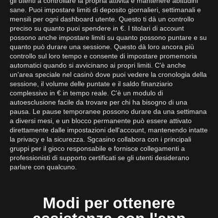
gli utenti a controllare la propria attività e mantenere abitudini
sane. Puoi impostare limiti di deposito giornalieri, settimanali e
mensili per ogni dashboard utente. Questo ti dà un controllo
preciso su quanto puoi spendere in €. I titolari di account
possono anche impostare limiti su quanto possono puntare e su
quanto può durare una sessione. Questo dà loro ancora più
controllo sul loro tempo e consente di impostare promemoria
automatici quando si avvicinano ai propri limiti. C'è anche
un'area speciale nel casinò dove puoi vedere la cronologia della
sessione, il volume delle puntate e il saldo finanziario
complessivo in € in tempo reale. C'è un modulo di
autoesclusione facile da trovare per chi ha bisogno di una
pausa. Le pause temporanee possono durare da una settimana
a diversi mesi, e un blocco permanente può essere attivato
direttamente dalle impostazioni dell'account, mantenendo intatte
la privacy e la sicurezza. Sgcasino collabora con i principali
gruppi per il gioco responsabile e fornisce collegamenti a
professionisti di supporto certificati se gli utenti desiderano
parlare con qualcuno.
Modi per ottenere