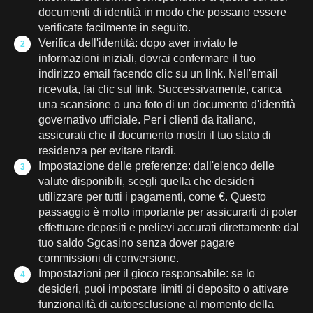
documenti di identità in modo che possano essere
verificate facilmente in seguito.
Verifica dell'identità: dopo aver inviato le
informazioni iniziali, dovrai confermare il tuo
indirizzo email facendo clic su un link. Nell'email
ricevuta, fai clic sul link. Successivamente, carica
una scansione o una foto di un documento d'identità
governativo ufficiale. Per i clienti da italiano,
assicurati che il documento mostri il tuo stato di
residenza per evitare ritardi.
Impostazione delle preferenze: dall'elenco delle
valute disponibili, scegli quella che desideri
utilizzare per tutti i pagamenti, come €. Questo
passaggio è molto importante per assicurarti di poter
effettuare depositi e prelievi accurati direttamente dal
tuo saldo Sgcasino senza dover pagare
commissioni di conversione.
Impostazioni per il gioco responsabile: se lo
desideri, puoi impostare limiti di deposito o attivare
funzionalità di autoesclusione al momento della