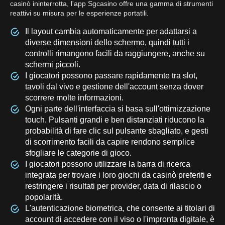
casinò ininterrotta, l'app Sgcasino offre una gamma di strumenti
reattivi su misura per le esperienze portatili.
Il layout cambia automaticamente per adattarsi a
diverse dimensioni dello schermo, quindi tutti i
controlli rimangono facili da raggiungere, anche su
schermi piccoli.
I giocatori possono passare rapidamente tra slot,
tavoli dal vivo e gestione dell'account senza dover
scorrere molte informazioni.
Ogni parte dell'interfaccia si basa sull'ottimizzazione
touch. Pulsanti grandi e ben distanziati riducono la
probabilità di fare clic sul pulsante sbagliato, e gesti
di scorrimento facili da capire rendono semplice
sfogliare le categorie di gioco.
I giocatori possono utilizzare la barra di ricerca
integrata per trovare i loro giochi da casinò preferiti e
restringere i risultati per provider, data di rilascio o
popolarità.
L'autenticazione biometrica, che consente ai titolari di
account di accedere con il viso o l'impronta digitale, è