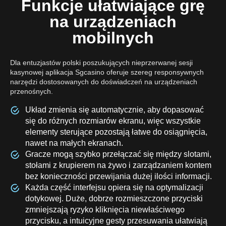
Funkcje ułatwiające grę
na urządzeniach
mobilnych
Dla entuzjastów polski poszukujących nieprzerwanej sesji
kasynowej aplikacja Sgcasino oferuje szereg responsywnych
narzędzi dostosowanych do doświadczeń na urządzeniach
przenośnych.
Układ zmienia się automatycznie, aby dopasować
się do różnych rozmiarów ekranu, więc wszystkie
elementy sterujące pozostają łatwe do osiągnięcia,
nawet na małych ekranach.
Gracze mogą szybko przełączać się między slotami,
stołami z krupierem na żywo i zarządzaniem kontem
bez konieczności przewijania dużej ilości informacji.
Każda część interfejsu opiera się na optymalizacji
dotykowej. Duże, dobrze rozmieszczone przyciski
zmniejszają ryzyko kliknięcia niewłaściwego
przycisku, a intuicyjne gesty przesuwania ułatwiają