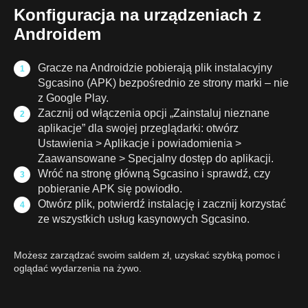
Konfiguracja na urządzeniach z
Androidem
Gracze na Androidzie pobierają plik instalacyjny
Sgcasino (APK) bezpośrednio ze strony marki – nie
z Google Play.
Zacznij od włączenia opcji „Zainstaluj nieznane
aplikacje” dla swojej przeglądarki: otwórz
Ustawienia > Aplikacje i powiadomienia >
Zaawansowane > Specjalny dostęp do aplikacji.
Wróć na stronę główną Sgcasino i sprawdź, czy
pobieranie APK się powiodło.
Otwórz plik, potwierdź instalację i zacznij korzystać
ze wszystkich usług kasynowych Sgcasino.
Możesz zarządzać swoim saldem zł, uzyskać szybką pomoc i
oglądać wydarzenia na żywo.