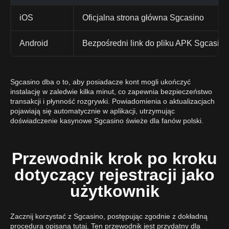
iOS
Oficjalna strona główna Sgcasino
Android
Bezpośredni link do pliku APK Sgcasino
Sgcasino dba o to, aby posiadacze kont mogli ukończyć
instalację w zaledwie kilka minut, co zapewnia bezpieczeństwo
transakcji i płynność rozgrywki. Powiadomienia o aktualizacjach
pojawiają się automatycznie w aplikacji, utrzymując
doświadczenie kasynowe Sgcasino świeże dla fanów polski.
Przewodnik krok po kroku
dotyczący rejestracji jako
użytkownik
Zacznij korzystać z Sgcasino, postępując zgodnie z dokładną
procedurą opisaną tutaj. Ten przewodnik jest przydatny dla