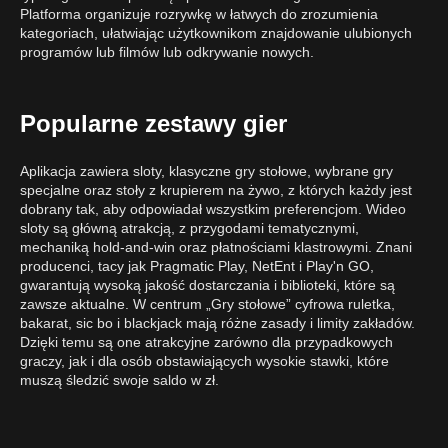
Platforma organizuje rozrywkę w łatwych do zrozumienia
kategoriach, ułatwiając użytkownikom znajdowanie ulubionych
programów lub filmów lub odkrywanie nowych.
Popularne zestawy gier
Aplikacja zawiera sloty, klasyczne gry stołowe, wybrane gry
specjalne oraz stoły z krupierem na żywo, z których każdy jest
dobrany tak, aby odpowiadał wszystkim preferencjom. Wideo
sloty są główną atrakcją, z przygodami tematycznymi,
mechaniką hold-and-win oraz płatnościami klastrowymi. Znani
producenci, tacy jak Pragmatic Play, NetEnt i Play'n GO,
gwarantują wysoką jakość dostarczania i biblioteki, które są
zawsze aktualne. W centrum „Gry stołowe” cyfrowa ruletka,
bakarat, sic bo i blackjack mają różne zasady i limity zakładów.
Dzięki temu są one atrakcyjne zarówno dla przypadkowych
graczy, jak i dla osób obstawiających wysokie stawki, które
muszą śledzić swoje saldo w zł.