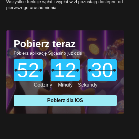
Wszystkie funkcje wpłat i wypłat w zł pozostają dostępne od
pierwszego uruchomienia.
Pobierz teraz
Pobierz aplikację Sgcasino już dziś
52
12
28
Godziny
Minuty
Sekundy
Pobierz dla iOS