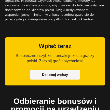
Sgcasino. Przetestuj szybkość swojej ulubionej metody lub
skorzystaj z centrum pomocy, aby uzyskać dodatkowe wytyczne
dostosowane do klientów polski. Dzięki dedykowanemu
wsparciu i jasnym limitom w zł kasyno zobowiązuje się do
przejrzystego obsługiwania wszystkich transakcji klientów.
Wpłać teraz
Bezpieczne i szybkie transakcje zł dla graczy
polski. Zacznij grać natychmiast!
Dokonaj wpłaty
Odbieranie bonusów i
promocji na urządzeniu