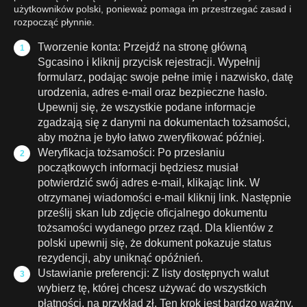
użytkowników polski, ponieważ pomaga im przestrzegać zasad i
rozpocząć płynnie.
Tworzenie konta: Przejdź na stronę główną
Sgcasino i kliknij przycisk rejestracji. Wypełnij
formularz, podając swoje pełne imię i nazwisko, datę
urodzenia, adres e-mail oraz bezpieczne hasło.
Upewnij się, że wszystkie podane informacje
zgadzają się z danymi na dokumentach tożsamości,
aby można je było łatwo zweryfikować później.
Weryfikacja tożsamości: Po przesłaniu
początkowych informacji będziesz musiał
potwierdzić swój adres e-mail, klikając link. W
otrzymanej wiadomości e-mail kliknij link. Następnie
prześlij skan lub zdjęcie oficjalnego dokumentu
tożsamości wydanego przez rząd. Dla klientów z
polski upewnij się, że dokument pokazuje status
rezydencji, aby uniknąć opóźnień.
Ustawianie preferencji: Z listy dostępnych walut
wybierz tę, której chcesz używać do wszystkich
płatności, na przykład zł. Ten krok jest bardzo ważny,