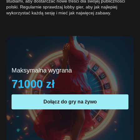
studiami, aby dostarczać nowe treści dla swojej publiczności
polski. Regularnie sprawdzaj lobby gier, aby jak najlepiej
wykorzystać każdą sesję i mieć jak najwięcej zabawy.
Maksymalna wygrana
71000 zł
Dołącz do gry na żywo