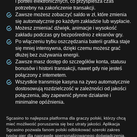
i portfeli elektronicznych, co przyspiesza czas
potrzebny na zakończenie transakcji.
Zawsze możesz zobaczyć saldo w zł, które zmienia
się automatycznie po każdym zakładzie lub wypłacie.
Możesz zmieniać dźwięk, animacje i wysokość
zakładu podczas gry bezpośrednio z ekranów gry.
Po włączeniu trybu oszczędzania baterii grafika staje
się mniej intensywna, dzięki czemu możesz grać
dłużej bez zużywania energii.
Zawsze masz dostęp do szczegółów konta, statusu
bonusów i historii transakcji, nawet gdy nie jesteś
połączony z internetem.
Wszystkie transmisje kasyna na żywo automatycznie
dostosowują rozdzielczość w zależności od jakości
połączenia, aby zapewnić płynne działanie i
minimalne opóźnienia.
Sgcasino to najlepsza platforma dla graczy polski, którzy chcą
mieć możliwość poruszania się bez utraty jakości. Aplikacja
Sgcasino pozwala fanom polski odblokować szeroki zakres
typów gier dla naprawdę spersonalizowanego doświadczenia.