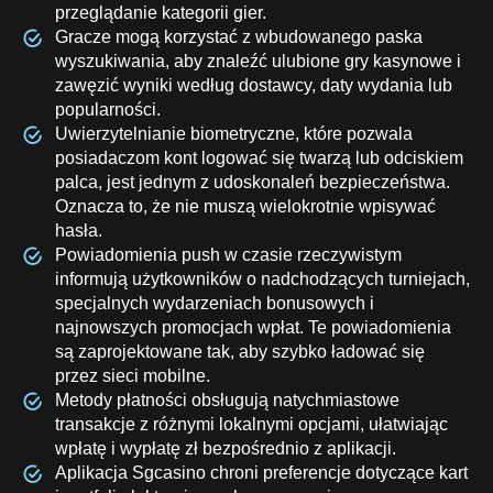
przeglądanie kategorii gier.
Gracze mogą korzystać z wbudowanego paska
wyszukiwania, aby znaleźć ulubione gry kasynowe i
zawęzić wyniki według dostawcy, daty wydania lub
popularności.
Uwierzytelnianie biometryczne, które pozwala
posiadaczom kont logować się twarzą lub odciskiem
palca, jest jednym z udoskonaleń bezpieczeństwa.
Oznacza to, że nie muszą wielokrotnie wpisywać
hasła.
Powiadomienia push w czasie rzeczywistym
informują użytkowników o nadchodzących turniejach,
specjalnych wydarzeniach bonusowych i
najnowszych promocjach wpłat. Te powiadomienia
są zaprojektowane tak, aby szybko ładować się
przez sieci mobilne.
Metody płatności obsługują natychmiastowe
transakcje z różnymi lokalnymi opcjami, ułatwiając
wpłatę i wypłatę zł bezpośrednio z aplikacji.
Aplikacja Sgcasino chroni preferencje dotyczące kart