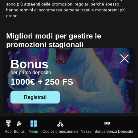
sono più attraenti delle promozioni regolari perché spesso
hanno termini di scommessa personalizzati e montepremi più
grandi.
Migliori modi per gestire le
promozioni stagionali
Per ottenere il massimo dalle campagne sensibili al tempo su
Bonus
Sgcasino, assicurati di controllare spesso le pagine degli eventi.
Se mantieni un saldo positivo in €, potresti essere in grado di
per primo deposito
ottenere un accesso anticipato ai tornei con iscrizione limitata o
1000€ + 250 FS
moltiplicatori di ricompensa. Potresti voler attivare le notifiche
dell'account perché Sgcasino invia spesso avvisi anticipati con
istruzioni speciali per reclamare le campagne primaverili o
Registrati
invernali. Quando inizia una vendita festiva, controlla le regole
su quali giochi sono idonei. Le slot e le carte spesso cambiano
con ogni vendita.
Ottenere il massimo dai periodi di
App
Bonus
Menu
Codice promozionale
Nessun Bonus Senza Deposito