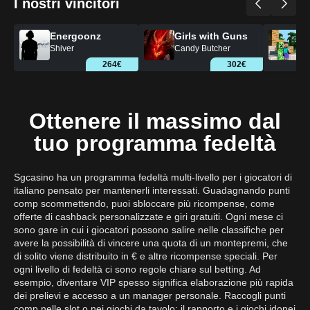
I nostri vincitori
Energoonz
Girls with Guns
St
Shiver
Candy Butcher
De
264€
302€
Ottenere il massimo dal
tuo programma fedeltà
Sgcasino ha un programma fedeltà multi-livello per i giocatori di
italiano pensato per mantenerli interessati. Guadagnando punti
comp scommettendo, puoi sbloccare più ricompense, come
offerte di cashback personalizzate e giri gratuiti. Ogni mese ci
sono gare in cui i giocatori possono salire nelle classifiche per
avere la possibilità di vincere una quota di un montepremi, che
di solito viene distribuito in € e altre ricompense speciali. Per
ogni livello di fedeltà ci sono regole chiare sul betting. Ad
esempio, diventare VIP spesso significa elaborazione più rapida
dei prelievi e accesso a un manager personale. Raccogli punti
comp nelle slot o nei giochi da tavolo; il rapporto e i giochi idonei