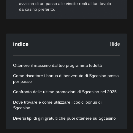
avvicina di un passo alle vincite reali al tuo tavolo
da casinò preferito.
Indice
Hide
Ottenere il massimo dal tuo programma fedeltà
Come riscattare i bonus di benvenuto di Sgcasino passo
per passo
Confronto delle ultime promozioni di Sgcasino nel 2025
Dove trovare e come utilizzare i codici bonus di
Sgcasino
Diversi tipi di giri gratuiti che puoi ottenere su Sgcasino
Capire i requisiti di scommessa per i bonus su Sgcasino