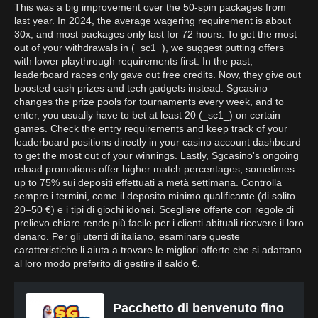
This was a big improvement over the 50-spin packages from
last year. In 2024, the average wagering requirement is about
30x, and most packages only last for 72 hours. To get the most
out of your withdrawals in (_sc1_), we suggest putting offers
with lower playthrough requirements first. In the past,
leaderboard races only gave out free credits. Now, they give out
boosted cash prizes and tech gadgets instead. Sgcasino
changes the prize pools for tournaments every week, and to
enter, you usually have to bet at least 20 (_sc1_) on certain
games. Check the entry requirements and keep track of your
leaderboard positions directly in your casino account dashboard
to get the most out of your winnings. Lastly, Sgcasino's ongoing
reload promotions offer higher match percentages, sometimes
up to 75% sui depositi effettuati a metà settimana. Controlla
sempre i termini, come il deposito minimo qualificante (di solito
20–50 €) e i tipi di giochi idonei. Scegliere offerte con regole di
prelievo chiare rende più facile per i clienti abituali ricevere il loro
denaro. Per gli utenti di italiano, esaminare queste
caratteristiche li aiuta a trovare le migliori offerte che si adattano
al loro modo preferito di gestire il saldo €.
1
Pacchetto di benvenuto fino