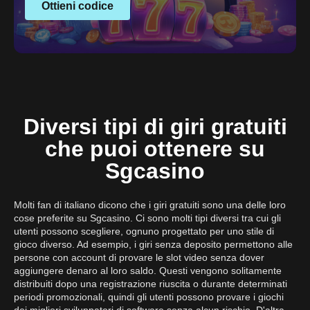
Ottieni codice
Diversi tipi di giri gratuiti
che puoi ottenere su
Sgcasino
Molti fan di italiano dicono che i giri gratuiti sono una delle loro
cose preferite su Sgcasino. Ci sono molti tipi diversi tra cui gli
utenti possono scegliere, ognuno progettato per uno stile di
gioco diverso. Ad esempio, i giri senza deposito permettono alle
persone con account di provare le slot video senza dover
aggiungere denaro al loro saldo. Questi vengono solitamente
distribuiti dopo una registrazione riuscita o durante determinati
periodi promozionali, quindi gli utenti possono provare i giochi