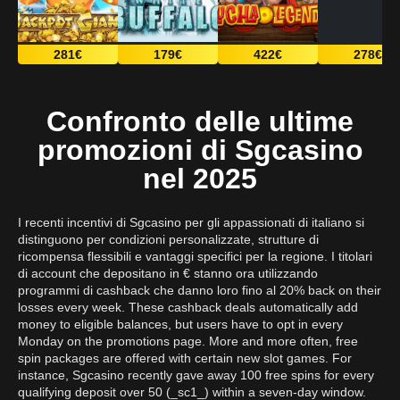
281€
179€
422€
278€
Confronto delle ultime
promozioni di Sgcasino
nel 2025
I recenti incentivi di Sgcasino per gli appassionati di italiano si
distinguono per condizioni personalizzate, strutture di
ricompensa flessibili e vantaggi specifici per la regione. I titolari
di account che depositano in € stanno ora utilizzando
programmi di cashback che danno loro fino al 20% back on their
losses every week. These cashback deals automatically add
money to eligible balances, but users have to opt in every
Monday on the promotions page. More and more often, free
spin packages are offered with certain new slot games. For
instance, Sgcasino recently gave away 100 free spins for every
qualifying deposit over 50 (_sc1_) within a seven-day window.