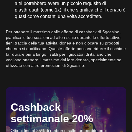
altri potrebbero avere un piccolo requisito di
playthrough (come 1x), il che significa che il denaro è
quasi come contanti una volta accreditato.
Per ottenere il massimo dalle offerte di cashback di Sgcasino,
pianifica le tue sessioni ad alto rischio durante le offerte attive,
tieni traccia della tua attività idonea e non giocare su prodotti
che non si qualificano. Queste offerte possono ridurre il rischio e
far durare più a lungo i saldi per i giocatori di italiano che
vogliono ottenere il massimo dal loro denaro, specialmente se
utilizzate con altre promozioni di Sgcasino.
Cashback
settimanale 20%
Ottieni fino al 25% di rimborso sulle tue perdite ogni