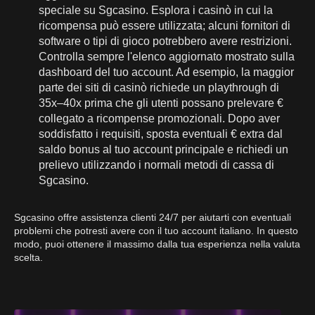
speciale su Sgcasino. Esplora i casinò in cui la
ricompensa può essere utilizzata; alcuni fornitori di
software o tipi di gioco potrebbero avere restrizioni.
Controlla sempre l'elenco aggiornato mostrato sulla
dashboard del tuo account. Ad esempio, la maggior
parte dei siti di casinò richiede un playthrough di
35x–40x prima che gli utenti possano prelevare €
collegato a ricompense promozionali. Dopo aver
soddisfatto i requisiti, sposta eventuali € extra dal
saldo bonus al tuo account principale e richiedi un
prelievo utilizzando i normali metodi di cassa di
Sgcasino.
Sgcasino offre assistenza clienti 24/7 per aiutarti con eventuali
problemi che potresti avere con il tuo account italiano. In questo
modo, puoi ottenere il massimo dalla tua esperienza nella valuta
scelta.