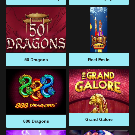
50 Dragons
Magic Hot 4
Grand Galore
888 Dragons