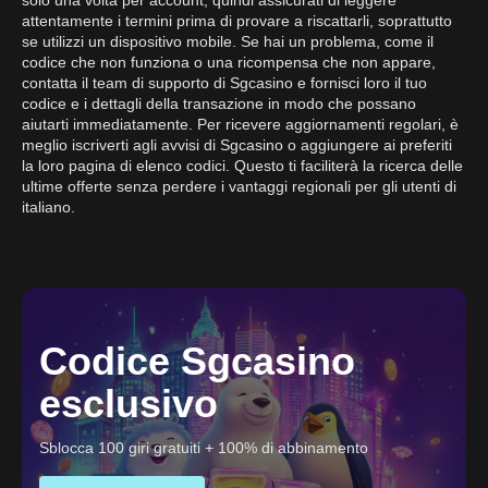
solo una volta per account, quindi assicurati di leggere
attentamente i termini prima di provare a riscattarli, soprattutto
se utilizzi un dispositivo mobile. Se hai un problema, come il
codice che non funziona o una ricompensa che non appare,
contatta il team di supporto di Sgcasino e fornisci loro il tuo
codice e i dettagli della transazione in modo che possano
aiutarti immediatamente. Per ricevere aggiornamenti regolari, è
meglio iscriverti agli avvisi di Sgcasino o aggiungere ai preferiti
la loro pagina di elenco codici. Questo ti faciliterà la ricerca delle
ultime offerte senza perdere i vantaggi regionali per gli utenti di
italiano.
Codice Sgcasino
esclusivo
Sblocca 100 giri gratuiti + 100% di abbinamento