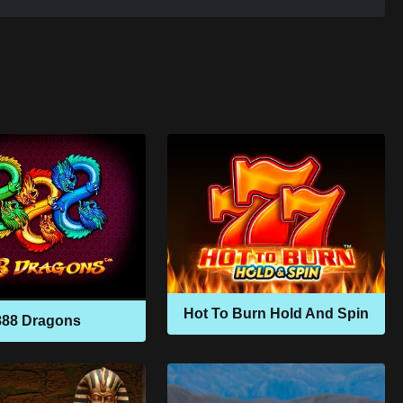
Hot To Burn Hold And Spin
888 Dragons