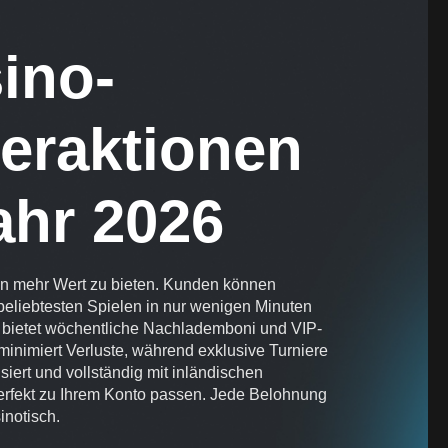
ino-
eraktionen
ahr 2026
nen mehr Wert zu bieten. Kunden können
 beliebtesten Spielen in nur wenigen Minuten
no bietet wöchentliche Nachlademboni und VIP-
 minimiert Verluste, während exklusive Turniere
siert und vollständig mit inländischen
perfekt zu Ihrem Konto passen. Jede Belohnung
inotisch.