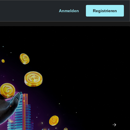
e
Anmelden
Registrieren