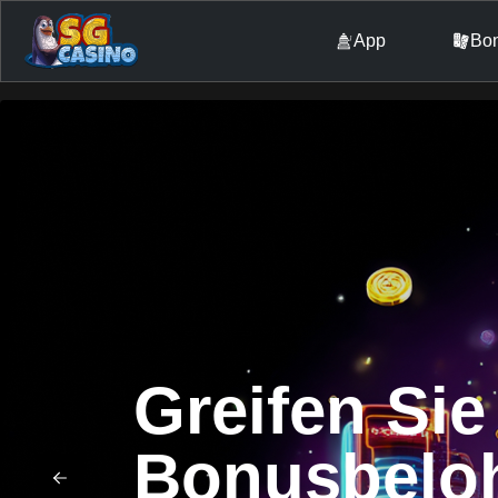
App
Bo
Greifen Sie
Bonusbelo