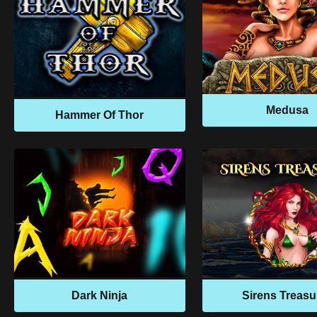
Medusa
Hammer Of Thor
Dark Ninja
Sirens Treasu