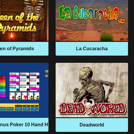
en of Pyramids
La Cucaracha
nus Poker 10 Hand Habanero
Deadworld