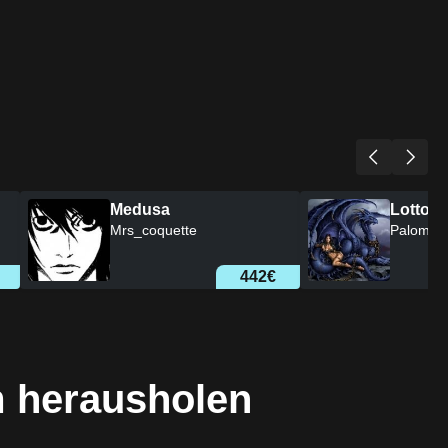
Dark Ninja
Medu
Troiani
Mrs_c
5€
271€
 herausholen