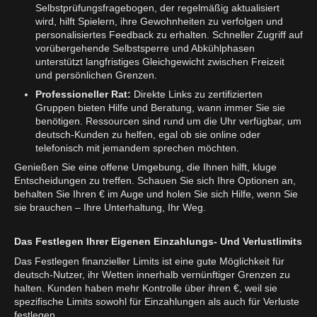
Selbstprüfungsfragebogen, der regelmäßig aktualisiert
wird, hilft Spielern, ihre Gewohnheiten zu verfolgen und
personalisiertes Feedback zu erhalten. Schneller Zugriff auf
vorübergehende Selbstsperre und Abkühlphasen
unterstützt langfristiges Gleichgewicht zwischen Freizeit
und persönlichen Grenzen.
Professioneller Rat:
Direkte Links zu zertifizierten
Gruppen bieten Hilfe und Beratung, wann immer Sie sie
benötigen. Ressourcen sind rund um die Uhr verfügbar, um
deutsch-Kunden zu helfen, egal ob sie online oder
telefonisch mit jemandem sprechen möchten.
Genießen Sie eine offene Umgebung, die Ihnen hilft, kluge
Entscheidungen zu treffen. Schauen Sie sich Ihre Optionen an,
behalten Sie Ihren € im Auge und holen Sie sich Hilfe, wenn Sie
sie brauchen – Ihre Unterhaltung, Ihr Weg.
Das Festlegen Ihrer Eigenen Einzahlungs- Und Verlustlimits
Das Festlegen finanzieller Limits ist eine gute Möglichkeit für
deutsch-Nutzer, ihr Wetten innerhalb vernünftiger Grenzen zu
halten. Kunden haben mehr Kontrolle über ihren €, weil sie
spezifische Limits sowohl für Einzahlungen als auch für Verluste
festlegen.