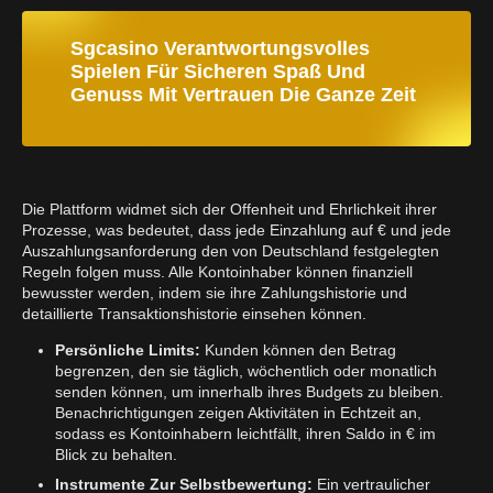
Sgcasino Verantwortungsvolles
Spielen Für Sicheren Spaß Und
Genuss Mit Vertrauen Die Ganze Zeit
Die Plattform widmet sich der Offenheit und Ehrlichkeit ihrer
Prozesse, was bedeutet, dass jede Einzahlung auf € und jede
Auszahlungsanforderung den von Deutschland festgelegten
Regeln folgen muss. Alle Kontoinhaber können finanziell
bewusster werden, indem sie ihre Zahlungshistorie und
detaillierte Transaktionshistorie einsehen können.
Persönliche Limits:
Kunden können den Betrag
begrenzen, den sie täglich, wöchentlich oder monatlich
senden können, um innerhalb ihres Budgets zu bleiben.
Benachrichtigungen zeigen Aktivitäten in Echtzeit an,
sodass es Kontoinhabern leichtfällt, ihren Saldo in € im
Blick zu behalten.
Instrumente Zur Selbstbewertung:
Ein vertraulicher