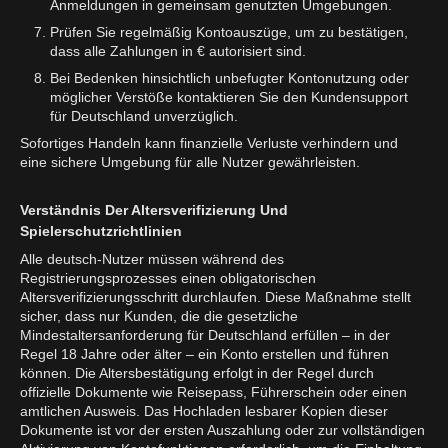
Anmeldungen in gemeinsam genutzten Umgebungen.
Prüfen Sie regelmäßig Kontoauszüge, um zu bestätigen,
dass alle Zahlungen in € autorisiert sind.
Bei Bedenken hinsichtlich unbefugter Kontonutzung oder
möglicher Verstöße kontaktieren Sie den Kundensupport
für Deutschland unverzüglich.
Sofortiges Handeln kann finanzielle Verluste verhindern und
eine sichere Umgebung für alle Nutzer gewährleisten.
Verständnis Der Altersverifizierung Und
Spielerschutzrichtlinien
Alle deutsch-Nutzer müssen während des
Registrierungsprozesses einen obligatorischen
Altersverifizierungsschritt durchlaufen. Diese Maßnahme stellt
sicher, dass nur Kunden, die die gesetzliche
Mindestaltersanforderung für Deutschland erfüllen – in der
Regel 18 Jahre oder älter – ein Konto erstellen und führen
können. Die Altersbestätigung erfolgt in der Regel durch
offizielle Dokumente wie Reisepass, Führerschein oder einen
amtlichen Ausweis. Das Hochladen lesbarer Kopien dieser
Dokumente ist vor der ersten Auszahlung oder zur vollständigen