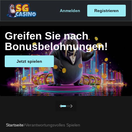
Anmelden
Registrieren
Greifen Sie nach
Bonusbelohnungen!
Jetzt spielen
Startseite
Verantwortungsvolles Spielen