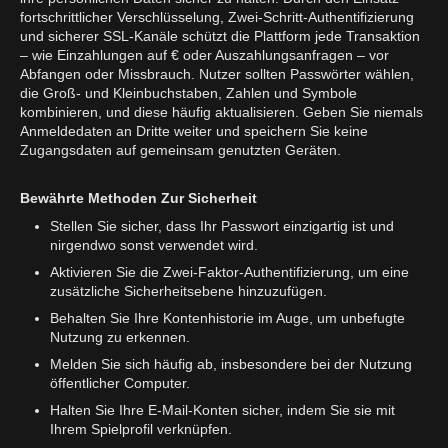
fortschrittlicher Verschlüsselung, Zwei-Schritt-Authentifizierung
und sicherer SSL-Kanäle schützt die Plattform jede Transaktion
– wie Einzahlungen auf € oder Auszahlungsanfragen – vor
Abfangen oder Missbrauch. Nutzer sollten Passwörter wählen,
die Groß- und Kleinbuchstaben, Zahlen und Symbole
kombinieren, und diese häufig aktualisieren. Geben Sie niemals
Anmeldedaten an Dritte weiter und speichern Sie keine
Zugangsdaten auf gemeinsam genutzten Geräten.
Bewährte Methoden Zur Sicherheit
Stellen Sie sicher, dass Ihr Passwort einzigartig ist und
nirgendwo sonst verwendet wird.
Aktivieren Sie die Zwei-Faktor-Authentifizierung, um eine
zusätzliche Sicherheitsebene hinzuzufügen.
Behalten Sie Ihre Kontenhistorie im Auge, um unbefugte
Nutzung zu erkennen.
Melden Sie sich häufig ab, insbesondere bei der Nutzung
öffentlicher Computer.
Halten Sie Ihre E-Mail-Konten sicher, indem Sie sie mit
Ihrem Spielprofil verknüpfen.