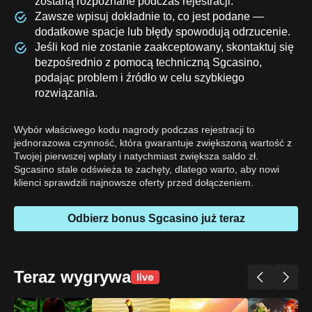
zostaną rozpoznane podczas rejestracji.
Zawsze wpisuj dokładnie to, co jest podane —
dodatkowe spacje lub błędy spowodują odrzucenie.
Jeśli kod nie zostanie zaakceptowany, skontaktuj się
bezpośrednio z pomocą techniczną Sgcasino,
podając problem i źródło w celu szybkiego
rozwiązania.
Wybór właściwego kodu nagrody podczas rejestracji to
jednorazowa czynność, która gwarantuje zwiększoną wartość z
Twojej pierwszej wpłaty i natychmiast zwiększa saldo zł.
Sgcasino stale odświeża te zachęty, dlatego warto, aby nowi
klienci sprawdzili najnowsze oferty przed dołączeniem.
Odbierz bonus Sgcasino już teraz
Teraz wygrywa