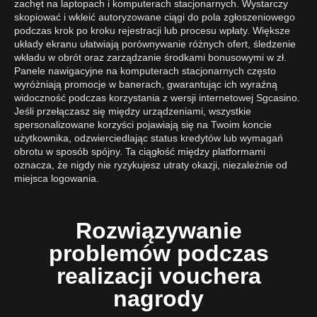
zachęt na laptopach i komputerach stacjonarnych. Wystarczy
skopiować i wkleić autoryzowane ciągi do pola zgłoszeniowego
podczas krok po kroku rejestracji lub procesu wpłaty. Większe
układy ekranu ułatwiają porównywanie różnych ofert, śledzenie
wkładu w obrót oraz zarządzanie środkami bonusowymi w zł.
Panele nawigacyjne na komputerach stacjonarnych często
wyróżniają promocje w banerach, gwarantując ich wyraźną
widoczność podczas korzystania z wersji internetowej Sgcasino.
Jeśli przełączasz się między urządzeniami, wszystkie
spersonalizowane korzyści pojawiają się na Twoim koncie
użytkownika, odzwierciedlając status kredytów lub wymagań
obrotu w sposób spójny. Ta ciągłość między platformami
oznacza, że nigdy nie ryzykujesz utraty okazji, niezależnie od
miejsca logowania.
Rozwiązywanie
problemów podczas
realizacji vouchera
nagrody