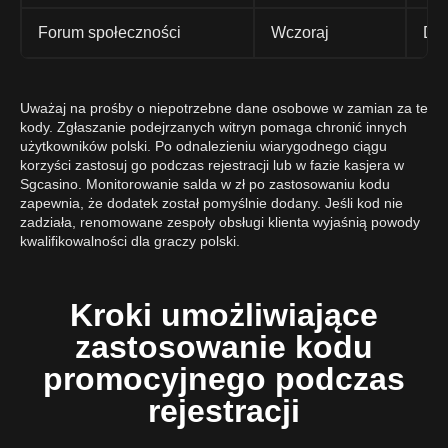
Forum społeczności
Wczoraj
Da
Uważaj na prośby o niepotrzebne dane osobowe w zamian za te
kody. Zgłaszanie podejrzanych witryn pomaga chronić innych
użytkowników polski. Po odnalezieniu wiarygodnego ciągu
korzyści zastosuj go podczas rejestracji lub w fazie kasjera w
Sgcasino. Monitorowanie salda w zł po zastosowaniu kodu
zapewnia, że dodatek został pomyślnie dodany. Jeśli kod nie
zadziała, renomowane zespoły obsługi klienta wyjaśnią powody
kwalifikowalności dla graczy polski.
Kroki umożliwiające
zastosowanie kodu
promocyjnego podczas
rejestracji