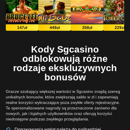
147zł
449zł
358zł
229zł
Kody Sgcasino
odblokowują różne
rodzaje ekskluzywnych
bonusów
Gracze szukający większej wartości w Sgcasino znajdą szereg
unikalnych bonusów, które zwiększają saldo w zł i zapewniają
realne korzyści wykraczające poza zwykłe oferty rejestracyjne.
Te spersonalizowane nagrody są przeznaczone zarówno dla
nowych, jak i lojalnych użytkowników oraz oferują korzyści
niedostępne podczas zwykłego przeglądania.
Dopasowania wpłat należą do najbardziej