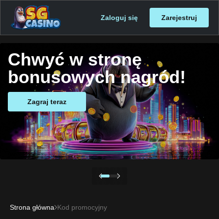
Zaloguj się
Zarejestruj
Chwyć w stronę
bonusowych nagród!
Zagraj teraz
Strona główna
Kod promocyjny