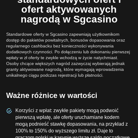
ofert aktywowanych
nagrodą w Sgcasino
Standardowe oferty w Sgcasino zapewniają użytkownikom
dostęp do pakietów powitalnych, bonusów dopasowania oraz
regularnego cashbacku bez konieczności wykonywania
dodatkowych czynności. Po dołączeniu lub dokonaniu pierwszej
wpłaty w zł oferty te zwykle wchodzą w życie natychmiast.
Osoby chcące większych nagród zazwyczaj wybierają jednak
granty aktywowane nagrodą, które wymagają wprowadzenia
unikalnego ciągu podczas rejestracji lub płatności.
Ważne różnice w wartości
Korzyści z wpłat: zwykłe pakiety mogą podwoić
pierwszą wpłatę, ale oferty uruchamiane kodem
mogą podnieść stawkę dopasowania, na przykład z
100% to 150% do wyższego limitu zł. Daje to
graczom polski w kasynie wyższe saldo początkowe.