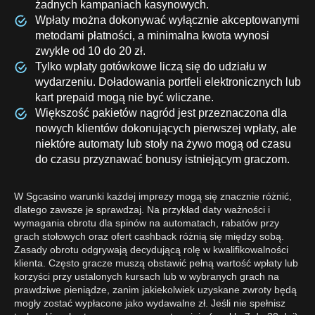
żadnych kampaniach kasynowych.
Wpłaty można dokonywać wyłącznie akceptowanymi
metodami płatności, a minimalna kwota wynosi
zwykle od 10 do 20 zł.
Tylko wpłaty gotówkowe liczą się do udziału w
wydarzeniu. Doładowania portfeli elektronicznych lub
kart prepaid mogą nie być wliczane.
Większość pakietów nagród jest przeznaczona dla
nowych klientów dokonujących pierwszej wpłaty, ale
niektóre automaty lub stoły na żywo mogą od czasu
do czasu przyznawać bonusy istniejącym graczom.
W Sgcasino warunki każdej imprezy mogą się znacznie różnić,
dlatego zawsze je sprawdzaj. Na przykład daty ważności i
wymagania obrotu dla spinów na automatach, rabatów przy
grach stołowych oraz ofert cashback różnią się między sobą.
Zasady obrotu odgrywają decydującą rolę w kwalifikowalności
klienta. Często gracze muszą obstawić pełną wartość wpłaty lub
korzyści przy ustalonych kursach lub w wybranych grach na
prawdziwe pieniądze, zanim jakiekolwiek uzyskane zwroty będą
mogły zostać wypłacone jako wydawalne zł. Jeśli nie spełnisz