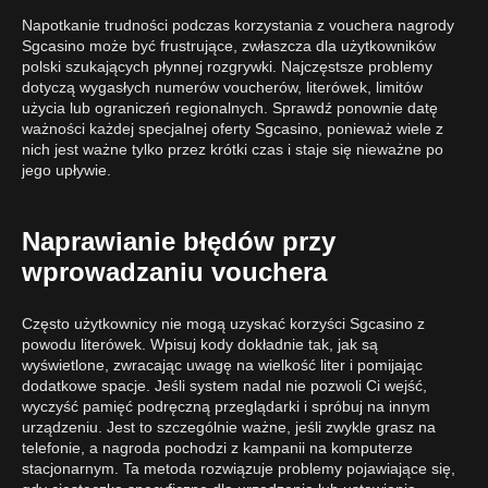
Napotkanie trudności podczas korzystania z vouchera nagrody
Sgcasino może być frustrujące, zwłaszcza dla użytkowników
polski szukających płynnej rozgrywki. Najczęstsze problemy
dotyczą wygasłych numerów voucherów, literówek, limitów
użycia lub ograniczeń regionalnych. Sprawdź ponownie datę
ważności każdej specjalnej oferty Sgcasino, ponieważ wiele z
nich jest ważne tylko przez krótki czas i staje się nieważne po
jego upływie.
Naprawianie błędów przy
wprowadzaniu vouchera
Często użytkownicy nie mogą uzyskać korzyści Sgcasino z
powodu literówek. Wpisuj kody dokładnie tak, jak są
wyświetlone, zwracając uwagę na wielkość liter i pomijając
dodatkowe spacje. Jeśli system nadal nie pozwoli Ci wejść,
wyczyść pamięć podręczną przeglądarki i spróbuj na innym
urządzeniu. Jest to szczególnie ważne, jeśli zwykle grasz na
telefonie, a nagroda pochodzi z kampanii na komputerze
stacjonarnym. Ta metoda rozwiązuje problemy pojawiające się,