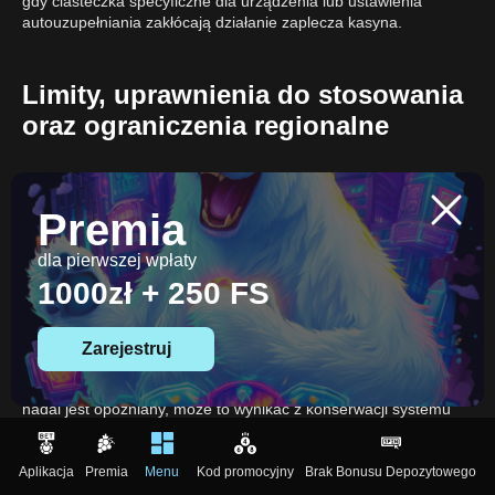
gdy ciasteczka specyficzne dla urządzenia lub ustawienia
autouzupełniania zakłócają działanie zaplecza kasyna.
Limity, uprawnienia do stosowania
oraz ograniczenia regionalne
Sprawdź, czy Twoje konto kwalifikuje się do aktualnego
vouchera Sgcasino. Wiele kampanii działa tylko dla nowych
Premia
posiadaczy kont lub tylko dla wpłat w zł. Jeśli użytkownicy
próbują zrealizować kod spoza dozwolonych obszarów, mogą
dla pierwszej wpłaty
otrzymać komunikaty o błędach. Sgcasino egzekwuje te
ograniczenia regionalne, aby przestrzegać przepisów
1000zł + 250 FS
dotyczących hazardu. Jeśli błąd powtarza się, sprawdź warunki
promocji lub skorzystaj z pomocy centrum pomocy Sgcasino
dedykowanego Twojej sytuacji. Jeśli użyłeś vouchera, ale
Zarejestruj
zachęta nie pojawia się w saldzie zł, spróbuj odświeżyć stronę
konta lub wylogować się i zalogować ponownie. Jeśli kredyt
nadal jest opóźniany, może to wynikać z konserwacji systemu
lub dużego ruchu. W takich przypadkach zespół wsparcia
Sgcasino może zbadać sprawę i przyspieszyć Twoje żądanie.
Aplikacja
Premia
Menu
Kod promocyjny
Brak Bonusu Depozytowego