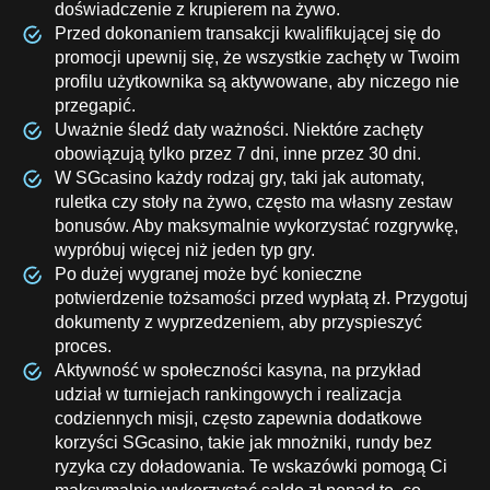
doświadczenie z krupierem na żywo.
Przed dokonaniem transakcji kwalifikującej się do
promocji upewnij się, że wszystkie zachęty w Twoim
profilu użytkownika są aktywowane, aby niczego nie
przegapić.
Uważnie śledź daty ważności. Niektóre zachęty
obowiązują tylko przez 7 dni, inne przez 30 dni.
W SGcasino każdy rodzaj gry, taki jak automaty,
ruletka czy stoły na żywo, często ma własny zestaw
bonusów. Aby maksymalnie wykorzystać rozgrywkę,
wypróbuj więcej niż jeden typ gry.
Po dużej wygranej może być konieczne
potwierdzenie tożsamości przed wypłatą zł. Przygotuj
dokumenty z wyprzedzeniem, aby przyspieszyć
proces.
Aktywność w społeczności kasyna, na przykład
udział w turniejach rankingowych i realizacja
codziennych misji, często zapewnia dodatkowe
korzyści SGcasino, takie jak mnożniki, rundy bez
ryzyka czy doładowania. Te wskazówki pomogą Ci