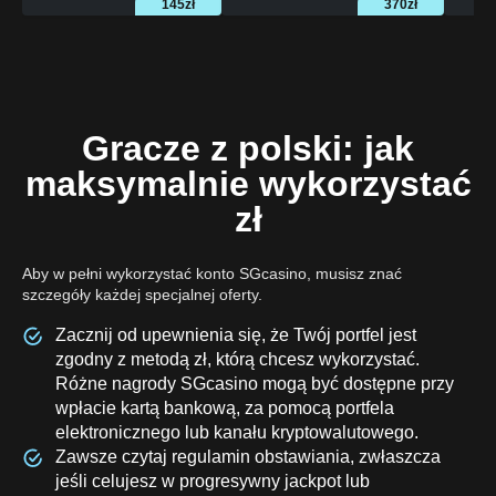
145zł
370zł
Gracze z polski: jak
maksymalnie wykorzystać
zł
Aby w pełni wykorzystać konto SGcasino, musisz znać
szczegóły każdej specjalnej oferty.
Zacznij od upewnienia się, że Twój portfel jest
zgodny z metodą zł, którą chcesz wykorzystać.
Różne nagrody SGcasino mogą być dostępne przy
wpłacie kartą bankową, za pomocą portfela
elektronicznego lub kanału kryptowalutowego.
Zawsze czytaj regulamin obstawiania, zwłaszcza
jeśli celujesz w progresywny jackpot lub