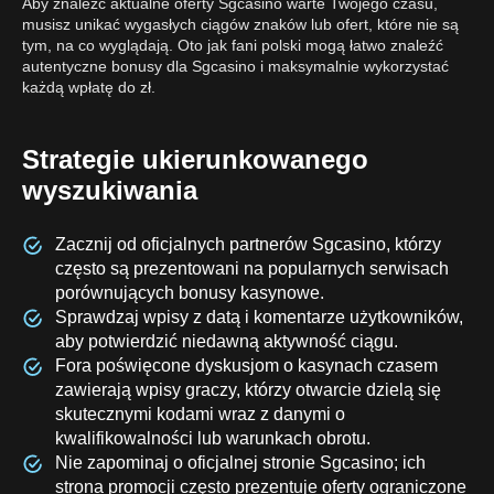
Aby znaleźć aktualne oferty Sgcasino warte Twojego czasu,
musisz unikać wygasłych ciągów znaków lub ofert, które nie są
tym, na co wyglądają. Oto jak fani polski mogą łatwo znaleźć
autentyczne bonusy dla Sgcasino i maksymalnie wykorzystać
każdą wpłatę do zł.
Strategie ukierunkowanego
wyszukiwania
Zacznij od oficjalnych partnerów Sgcasino, którzy
często są prezentowani na popularnych serwisach
porównujących bonusy kasynowe.
Sprawdzaj wpisy z datą i komentarze użytkowników,
aby potwierdzić niedawną aktywność ciągu.
Fora poświęcone dyskusjom o kasynach czasem
zawierają wpisy graczy, którzy otwarcie dzielą się
skutecznymi kodami wraz z danymi o
kwalifikowalności lub warunkach obrotu.
Nie zapominaj o oficjalnej stronie Sgcasino; ich
strona promocji często prezentuje oferty ograniczone