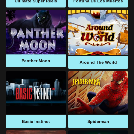
Ultimate Super Reels
Fortuna De Los Muertos
Panther Moon
Around The World
Basic Instinct
Spiderman