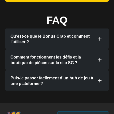
FAQ
Qu’est-ce que le Bonus Crab et comment
l’utiliser ?
Comment fonctionnent les défis et la
boutique de pièces sur le site SG ?
Puis-je passer facilement d’un hub de jeu à
une plateforme ?