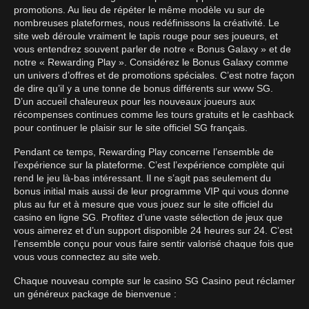
promotions. Au lieu de répéter le même modèle vu sur de
nombreuses plateformes, nous redéfinissons la créativité. Le
site web déroule vraiment le tapis rouge pour ses joueurs, et
vous entendrez souvent parler de notre « Bonus Galaxy » et de
notre « Rewarding Play ». Considérez le Bonus Galaxy comme
un univers d’offres et de promotions spéciales. C’est notre façon
de dire qu’il y a une tonne de bonus différents sur www SG.
D’un accueil chaleureux pour les nouveaux joueurs aux
récompenses continues comme les tours gratuits et le cashback
pour continuer le plaisir sur le site officiel SG français.
Pendant ce temps, Rewarding Play concerne l’ensemble de
l’expérience sur la plateforme. C’est l’expérience complète qui
rend le jeu là-bas intéressant. Il ne s’agit pas seulement du
bonus initial mais aussi de leur programme VIP qui vous donne
plus au fur et à mesure que vous jouez sur le site officiel du
casino en ligne SG. Profitez d’une vaste sélection de jeux que
vous aimerez et d’un support disponible 24 heures sur 24. C’est
l’ensemble conçu pour vous faire sentir valorisé chaque fois que
vous vous connectez au site web.
Chaque nouveau compte sur le casino SG Casino peut réclamer
un généreux package de bienvenue :