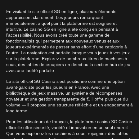
En visitant le site officiel SG en ligne, plusieurs éléments
apparaissent clairement. Les joueurs remarquent
immédiatement à quel point la plateforme est soignée et
intuitive. Le casino SG en ligne a été conçu en pensant à
l’accessibilité. Nous avons créé toute une gamme de
fonctionnalités qui permettent aux nouveaux venus et aux
joueurs expérimentés de passer sans effort d’une catégorie à
l’autre. La navigation est parfaite lorsque vous jouez à vos jeux
sur la plateforme. Explorez de nombreux titres de machines à
sous, des tables de croupiers en direct ou la section hub de jeu
avec une facilité parfaite.
Le site officiel SG Casino s’est positionné comme une option
avant-gardiste pour les joueurs en France. Avec une
bibliothèque de jeux massive, un système de récompenses
novateur et une gestion transparente de €, il offre plus que du
volume — il propose une structure réfléchie et un engagement à
long terme.
Pour les utilisateurs de français, la plateforme casino SG Casino
officielle offre sécurité, variété et innovation en un seul endroit.
Que vous exploriez les machines à sous, rejoigniez des tables