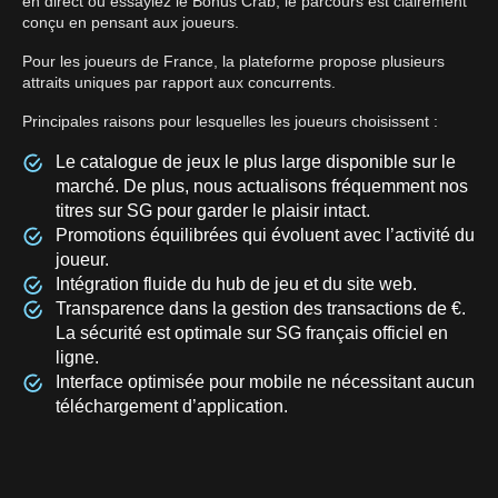
en direct ou essayiez le Bonus Crab, le parcours est clairement
conçu en pensant aux joueurs.
Pour les joueurs de France, la plateforme propose plusieurs
attraits uniques par rapport aux concurrents.
Principales raisons pour lesquelles les joueurs choisissent :
Le catalogue de jeux le plus large disponible sur le
marché. De plus, nous actualisons fréquemment nos
titres sur SG pour garder le plaisir intact.
Promotions équilibrées qui évoluent avec l’activité du
joueur.
Intégration fluide du hub de jeu et du site web.
Transparence dans la gestion des transactions de €.
La sécurité est optimale sur SG français officiel en
ligne.
Interface optimisée pour mobile ne nécessitant aucun
téléchargement d’application.