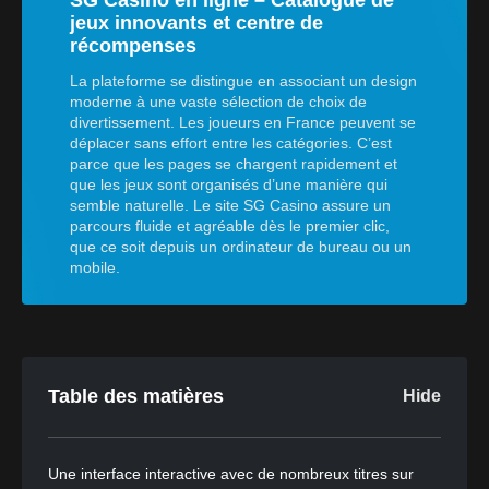
jeux innovants et centre de
récompenses
La plateforme se distingue en associant un design
moderne à une vaste sélection de choix de
divertissement. Les joueurs en France peuvent se
déplacer sans effort entre les catégories. C’est
parce que les pages se chargent rapidement et
que les jeux sont organisés d’une manière qui
semble naturelle. Le site SG Casino assure un
parcours fluide et agréable dès le premier clic,
que ce soit depuis un ordinateur de bureau ou un
mobile.
Table des matières
Hide
Une interface interactive avec de nombreux titres sur