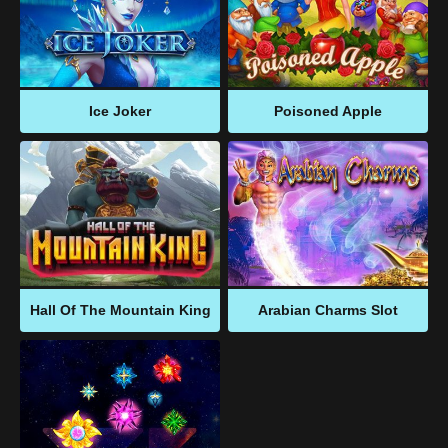
Ice Joker
Poisoned Apple
Hall Of The Mountain King
Arabian Charms Slot