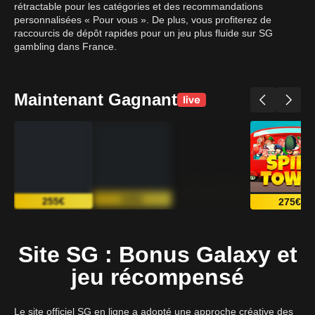
rétractable pour les catégories et des recommandations
personnalisées « Pour vous ». De plus, vous profiterez de
raccourcis de dépôt rapides pour un jeu plus fluide sur SG
gambling dans France.
Maintenant Gagnant
255€
445€
319€
93€
Site SG : Bonus Galaxy et
jeu récompensé
Le site officiel SG en ligne a adopté une approche créative des