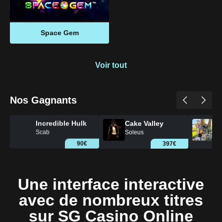
Space Gem
Voir tout
Nos Gagnants
Incredible Hulk
Cake Valley
Po
Scab
Soleus
So
90€
397€
Une interface interactive
avec de nombreux titres
sur SG Casino Online