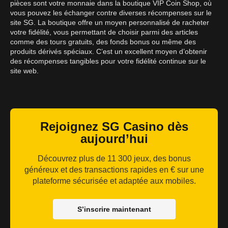
pièces sont votre monnaie dans la boutique VIP Coin Shop, où
vous pouvez les échanger contre diverses récompenses sur le
site SG. La boutique offre un moyen personnalisé de racheter
votre fidélité, vous permettant de choisir parmi des articles
comme des tours gratuits, des fonds bonus ou même des
produits dérivés spéciaux. C’est un excellent moyen d’obtenir
des récompenses tangibles pour votre fidélité continue sur le
site web.
Rejoignez SG Casino dès
aujourd’hui
Découvrez plus de 11 300 jeux, des bonus
généreux et des transactions rapides en € sur une
plateforme sécurisée et adaptée aux mobiles.
S’inscrire maintenant