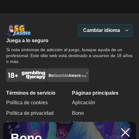
Cambiar idioma
Juega a lo seguro
Si nota síntomas de adicción al juego, busque ayuda de un
profesional. Este sitio web está destinado a usuarios de 18 años
o más.
Términos de servicio
Páginas principales
Política de cookies
Aplicación
Política de privacidad
Bono
Términos y condiciones
Código promocional
Bono
Juego responsable
Bono sin depósito