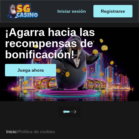
Iniciar sesión
Registrarse
¡Agarra hacia las
recompensas de
bonificación!
Juega ahora
Inicio
Política de cookies